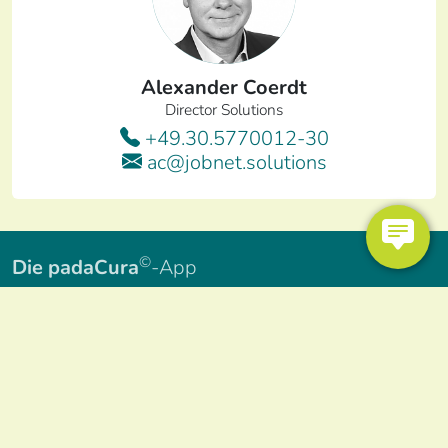
Alexander Coerdt
Director Solutions
+49.30.5770012-30
ac@jobnet.solutions
©
Die padaCura
-App
innovativer
wissenschaftlich fundierter
Algorithmus
Einsatz zu
Beginn des Beratungsprozesses
hoher
zertifizierter Sicherheitsstandard
rechtlich umfassend
geprüfter Datenschutz
Einsatz im
Jobcenter
oder beim
Träger
leicht